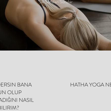
Sık Sorulan Sorular
DERSIN BANA
HATHA YOGA N
UN OLUP
DIĞINI NASIL
BILIRIM?