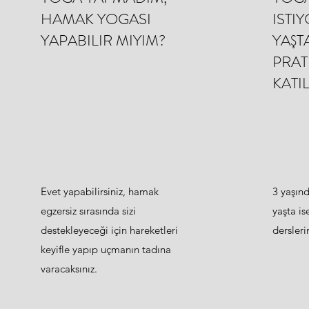
HAMAK YOGASI
ISTI
YAPABILIR MIYIM?
YAŞT
PRAT
KATI
Evet yapabilirsiniz, hamak
3 yaşınd
egzersiz sırasında sizi
yaşta i
destekleyeceği için hareketleri
derslerin
keyifle yapıp uçmanın tadına
varacaksınız.