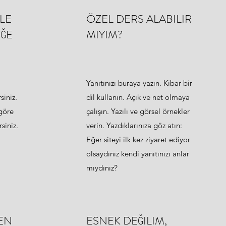
LE
ÖZEL DERS ALABILIR
IĞE
MIYIM?
Yanıtınızı buraya yazın. Kibar bir
siniz.
dil kullanın. Açık ve net olmaya
 göre
çalışın. Yazılı ve görsel örnekler
siniz.
verin. Yazdıklarınıza göz atın:
Eğer siteyi ilk kez ziyaret ediyor
olsaydınız kendi yanıtınızı anlar
mıydınız?
EN
ESNEK DEĞILIM,