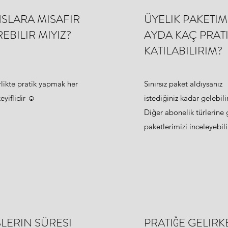
SLARA MISAFIR
ÜYELIK PAKETIM
REBILIR MIYIZ?
AYDA KAÇ PRAT
KATILABILIRIM?
rlikte pratik yapmak her
Sınırsız paket aldıysanız
eyiflidir ☺
istediğiniz kadar gelebilir
Diğer abonelik türlerine
paketlerimizi inceleyebilir
LERIN SÜRESI
PRATIĞE GELIRK