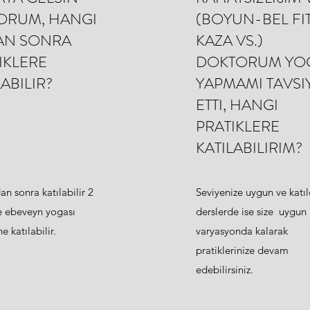
YORUM, HANGI
(BOYUN-BEL FITI
AN SONRA
KAZA VS.)
IKLERE
DOKTORUM YO
LABILIR?
YAPMAMI TAVSI
ETTI, HANGI
PRATIKLERE
KATILABILIRIM?
an sonra katılabilir 2
Seviyenize uygun ve katıl
se ebeveyn yogası
derslerde ise size uygun
e katılabilir.
varyasyonda kalarak
pratiklerinize devam
edebilirsiniz.