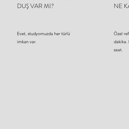
DUŞ VAR MI?
NE K
Evet, studyomuzda her türlü
Özel re
imkan var.
dakika. 
saat.