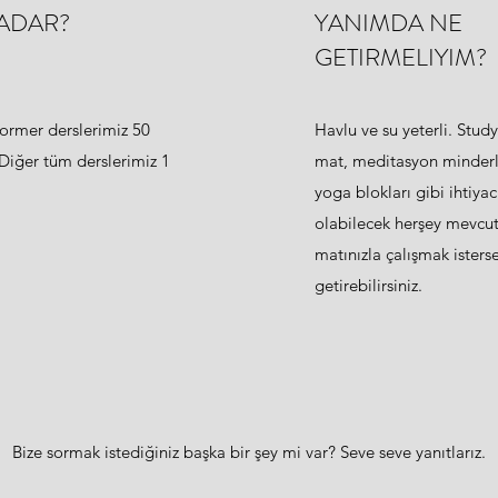
ADAR?
YANIMDA NE
GETIRMELIYIM?
former derslerimiz 50
Havlu ve su yeterli. Stu
Diğer tüm derslerimiz 1
mat, meditasyon minderl
yoga blokları gibi ihtiyac
olabilecek herşey mevcut
matınızla çalışmak isters
getirebilirsiniz.
Bize sormak istediğiniz başka bir şey mi var? Seve seve yanıtlarız.