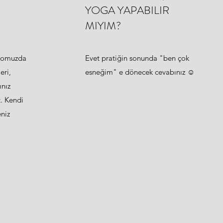
YOGA YAPABILIR
MIYIM?
dyomuzda
Evet pratiğin sonunda "ben çok
eri,
esneğim" e dönecek cevabınız ☺
ınız
. Kendi
eniz