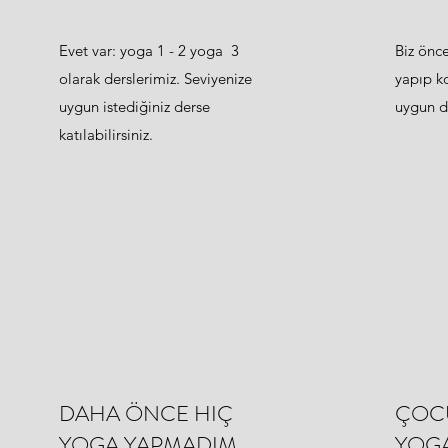
Evet var: yoga 1 - 2 yoga 3
Biz önc
olarak derslerimiz. Seviyenize
yapıp k
uygun istediğiniz derse
uygun de
katılabilirsiniz.
DAHA ÖNCE HIÇ
ÇOC
YOGA YAPMADIM,
YOGA