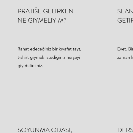
PRATIĞE GELIRKEN
SEAN
NE GIYMELIYIM?
GETI
Rahat edeceğiniz bir kıyafet tayt,
Evet. Bi
t-shirt giymek istediğiniz herşeyi
zaman k
giyebilirsiniz.
SOYUNMA ODASI,
DERS