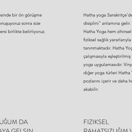
esinde bir ön görüşme
Hatha yoga Sanskritçe'de
onuşuyoruz sonra size
disiplini’’ anlamına gelir
rsi birlikte belirliyoruz.
Hatha Yoga hem zihinse
fiziksel sağlık yararlarıyla
tanınmaktadır. Hatha Yo
çalışmasıyla eşleştirilmiş 
yoga uygulamasıdır. Viny
diğer yoga türleri Hatha
pozlarını içerir ve daha hı
akabilir.
UĞUM DA
FIZIKSEL
YA GELSIN
RAHATSIZLIĞIM 