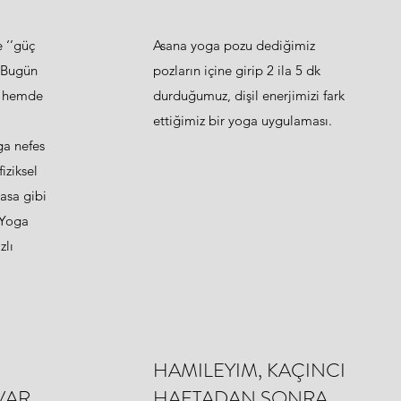
 ‘’güç
Asana yoga pozu dediğimiz
. Bugün
pozların içine girip 2 ila 5 dk
l hemde
durduğumuz, dişil enerjimizi fark
ettiğimiz bir yoga uygulaması.
ga nefes
fiziksel
asa gibi
 Yoga
zlı
HAMILEYIM, KAÇINCI
VAR
HAFTADAN SONRA