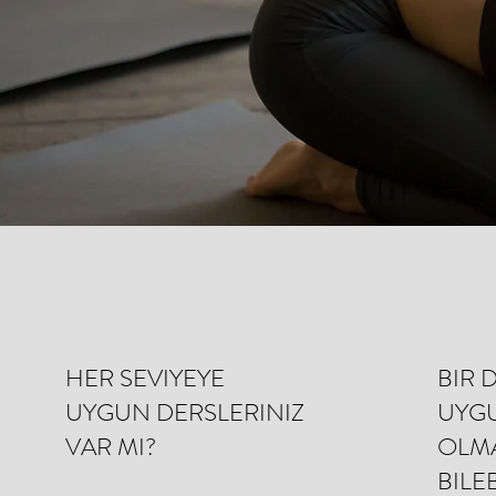
HER SEVIYEYE
BIR 
UYGUN DERSLERINIZ
UYG
VAR MI?
OLMA
BILE