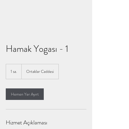
Hamak Yogası - 1
1 sa.
1
Ortaklar Caddesi
s
a
Hemen Yer Ayırt
Hizmet Açıklaması