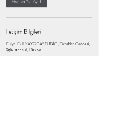
Hemen Yer Ayırt
İletişim Bilgileri
Fulya, FULYAYOGASTUDİO, Ortaklar Caddesi,
Şişli/İstanbul, Türkiye
FULYA YOGA STÜDYO
Abonelik Formu